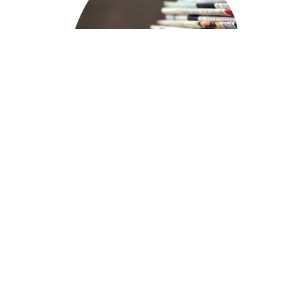
NE­WS
Bleiben Sie am Puls der Energiewende – direkt von
unserer Facebook-Seite.
MEHR INFOS