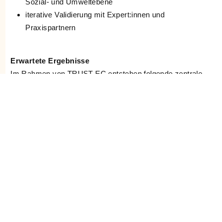
Sozial- und Umweltebene
iterative Validierung mit Expert:innen und
Praxispartnern
Erwartete Ergebnisse
Im Rahmen von TRUST-EC entstehen folgende zentrale
Ergebnisse:
ein strukturierter
Anforderungskatalog für
verantwortungsvolle KI in Energiegemeinschaften
ein konzeptioneller
Rahmen zur Entwicklung und
Bewertung von KI-Systemen im Energiesektor
Methoden zur
Analyse von Skalierbarkeit,
Robustheit und technischer Machbarkeit
eine umfassende
Einfluss- und
Wechselwirkungsanalyse
(Technik, Umwelt,
Gesellschaft)