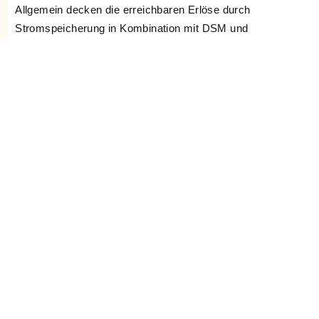
Allgemein decken die erreichbaren Erlöse durch
Stromspeicherung in Kombination mit DSM und
Clusterbildung in keinem der betrachteten Fälle die
entstehenden Kosten.
Das thermische Heizwerk hätte noch Potential an den
kältesten Tagen zwischen 22:00 und 7:00 Uhr zusätzlich
durch eine flexible Last ausgelastet zu werden. Das
entspricht ca. 2654 kWh zusätzlich pro Tag, was ca. 47
Passivhäusern entsprechen würde. Der positive
ökonomische Effekt ist eine Reduktion der Betriebskosten um
3,5 % für Bestandskunden. Die Gesamtkosten der
Maßnahme dürften dabei 23000€ nicht übersteigen. Auch ist
das relativ hohe Alter des Heizwerks zu berücksichtigen. Das
tatsächlich realisierbare Potential ist vorrausichtlich kleiner,
um eine zu hohe Belastung des Heizwerks zu vermeiden und
Sicherheitsreserven zu gewährleisten.