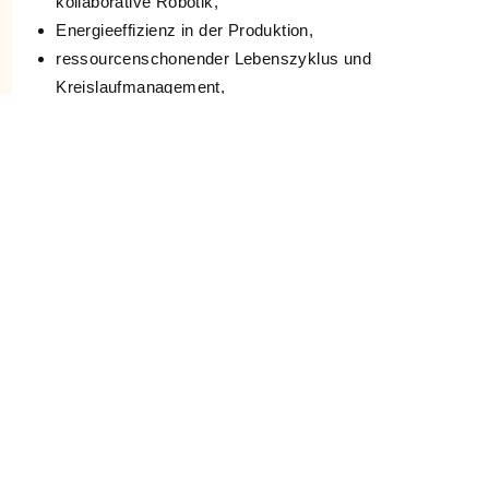
kollaborative Robotik,
Energieeffizienz in der Produktion,
ressourcenschonender Lebenszyklus und
Kreislaufmanagement,
Innovationsstrategien, Geschäftsmodelle und Design
von digitalen Produkten
interdisziplinäre Querschnittsthemen wie Sicherheit in
Sensornetzen, Chancengleichheit oder Rapid
Prototyping.
Die didaktischen Methoden umfassten dabei unter anderem
dialogorientierte Impulsvorträge, Gruppendiskussionen,
technische live Demonstrationen von Best Practice Ideen
zum Lernen durch Begreifen, Projektarbeiten in Kleingruppen,
geführte Exkursionen zu themenrelevanten Vorzeigebetrieben
und Laborübungen, einen geplanten Hands-on Hackathon,
sowie einen moderierten Ideenmarktplatz als
Vernetzungsevent.