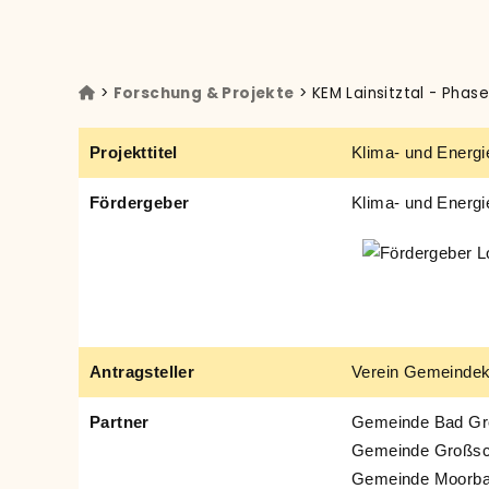
>
Forschung & Projekte
> KEM Lainsitztal - Phase
Projekttitel
Klima- und Energ
Fördergeber
Klima- und Energi
Antragsteller
Verein Gemeindeko
Partner
Gemeinde Bad Gr
Gemeinde Großs
Gemeinde Moorba