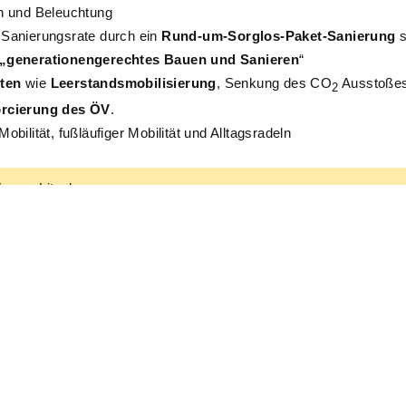
n und Beleuchtung
 Sanierungsrate durch ein
Rund-um-Sorglos-Paket-Sanierung
„generationengerechtes Bauen und Sanieren
“
kten
wie
Leerstandsmobilisierung
, Senkung des
CO
Ausstoßes
2
rcierung des ÖV
.
obilität, fußläufiger Mobilität und Alltagsradeln
rena Litschauer
ßschönau GmbH
nau.at
al.at