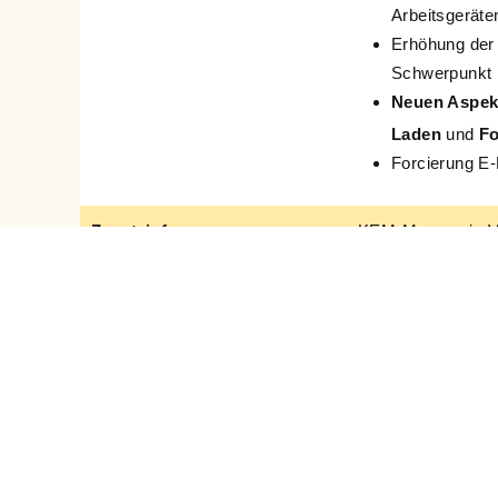
Arbeitsgeräte
Erhöhung der
Schwerpunkt
Neuen Aspe
Laden
und
Fo
Forcierung E-M
Zusatzinfos
KEM-Managerin Ve
Sonnenplatz Gro
kem
@gross.schoe
02815 -77270-14
www.kem-lainsitzt