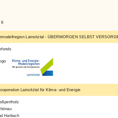
 6
iemodellregion Lainsitztal - ÜBERMORGEN SELBST VERSORGEN -
efonds
operation Lainsitztal für Klima- und Energie
oßpertholz
chönau
d Harbach