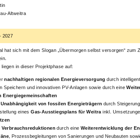
tin
au-Altweitra
- 2027
al hat sich mit dem Slogan „Übermorgen selbst versorgen“ zum Zie
in.
liegen in dieser Projektphase auf:
er
nachhaltigen regionalen Energieversorgung
durch intellige
von Speichern und innovativen PV-Anlagen sowie durch eine
Weite
n Energiegemeinschaften
r
Unabhängigkeit von fossilen Energieträgern
durch Steigerun
stellung eines
Gas-Ausstiegsplans für Weitra
inkl. Umsetzung
tzen
n
Verbrauchsreduktionen
durch eine
Weiterentwicklung der E
läne
, Prozessbegleitungen von Sanierungen und Neubauten sowi