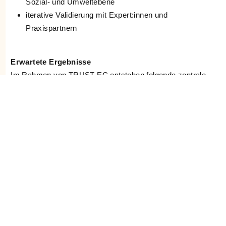
Sozial- und Umweltebene
iterative Validierung mit Expert:innen und
Praxispartnern
Erwartete Ergebnisse
Im Rahmen von TRUST-EC entstehen folgende zentrale
Ergebnisse:
ein strukturierter
Anforderungskatalog für
verantwortungsvolle KI in Energiegemeinschaften
ein konzeptioneller
Rahmen zur Entwicklung und
Bewertung von KI-Systemen im Energiesektor
Methoden zur
Analyse von Skalierbarkeit,
Robustheit und technischer Machbarkeit
eine umfassende
Einfluss- und
Wechselwirkungsanalyse
(Technik, Umwelt,
Gesellschaft)