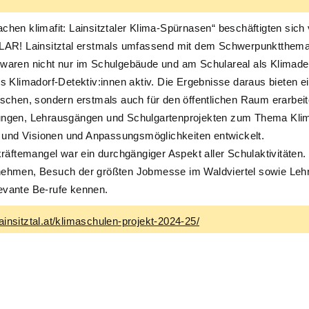
chen klimafit: Lainsitztaler Klima-Spürnasen“ beschäftigten sich
 KLAR! Lainsitztal erstmals umfassend mit dem Schwerpunktthem
 waren nicht nur im Schulgebäude und am Schulareal als Klimadet
als Klimadorf-Detektiv:innen aktiv. Die Ergebnisse daraus bieten
lischen, sondern erstmals auch für den öffentlichen Raum erarbe
ungen, Lehrausgängen und Schulgartenprojekten zum Thema Klima
gt und Visionen und Anpassungsmöglichkeiten entwickelt.
ftemangel war ein durchgängiger Aspekt aller Schulaktivitäten.
nehmen, Besuch der größten Jobmesse im Waldviertel sowie Lehr
evante Be-rufe kennen.
insitztal.at/klimaschulen-projekt-2024-25/