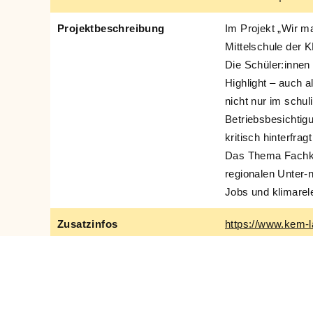
Projektbeschreibung
Im Projekt „Wir ma
Mittelschule der
Die Schüler:innen
Highlight – auch 
nicht nur im schu
Betriebsbesichtig
kritisch hinterfra
Das Thema Fachkrä
regionalen Unter-
Jobs und klimarel
Zusatzinfos
https://www.kem-la